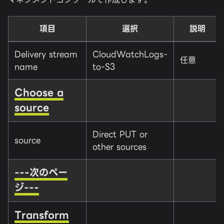
項目
選択
説明
Delivery stream
CloudWatchLogs-
任意
name
to-S3
Choose a
source
Direct PUT or
source
other sources
---次のペー
ジ---
Transform