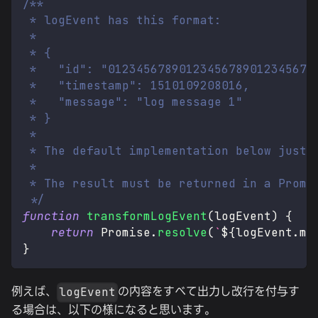
/**
 * logEvent has this format:
 *
 * {
 *   "id": "01234567890123456789012345678
 *   "timestamp": 1510109208016,
 *   "message": "log message 1"
 * }
 *
 * The default implementation below just 
 *
 * The result must be returned in a Promi
 */
function
transformLogEvent
(
logEvent
)
{
return
Promise
.
resolve
(
`
${
logEvent
.
me
}
例えば、
の内容をすべて出力し改行を付与す
logEvent
る場合は、以下の様になると思います。