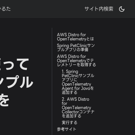
かるた
サイト内検索
AWS Distro for
OpenTelemetryとは
Spring PetClinicサン
プルアプリの準備
使って
AWS Distro for
OpenTelemetryでテ
レメトリーを取得する
1. Spring
サンプル
PetClinicサンプル
アプリに
OpenTelemetry
Agent for Javaを
を
追加する
2. AWS Distro
for
OpenTelemetry
Collectorコンテナ
を追加する
実行する
参考サイト