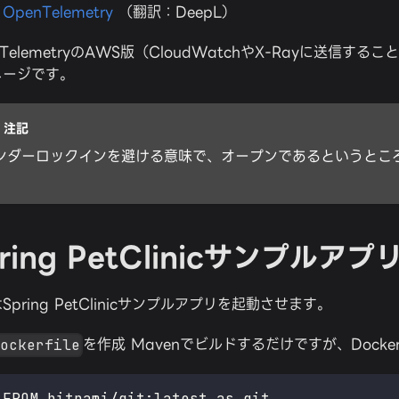
：
OpenTelemetry
（翻訳：DeepL）
nTelemetryのAWS版（CloudWatchやX-Rayに送信す
メージです。
注記
ンダーロックインを避ける意味で、オープンであるというとこ
。
pring PetClinicサンプルア
Spring PetClinicサンプルアプリを起動させます。
を作成 Mavenでビルドするだけですが、Dock
Dockerfile
FROM bitnami/git:latest as git