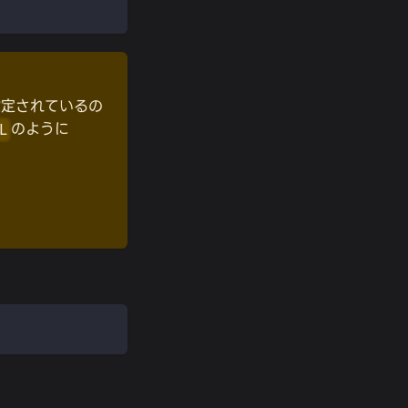
が設定されているの
のように
L
。