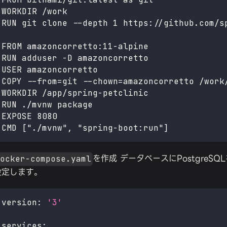
WORKDIR /work
RUN git clone --depth 1 https://github.com/s
FROM amazoncorretto:11-alpine
RUN adduser -D amazoncorretto
USER amazoncorretto
COPY --from=git --chown=amazoncorretto /work
WORKDIR /app/spring-petclinic
RUN ./mvnw package
EXPOSE 8080
CMD ["./mvnw", "spring-boot:run"]
を作成 データベースにPostgreS
docker-compose.yaml
設定します。
version
:
'3'
services
: