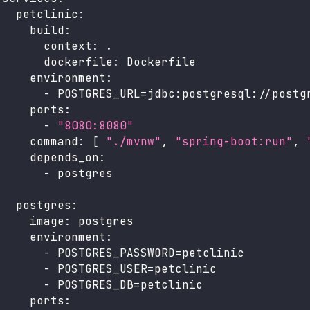
petclinic
:
build
:
context
:
 .
dockerfile
:
 Dockerfile
environment
:
-
 POSTGRES_URL=jdbc
:
postgresql
:
//postg
ports
:
-
"8080:8080"
command
:
[
"./mvnw"
,
"spring-boot:run"
,
depends_on
:
-
 postgres
postgres
:
image
:
 postgres
environment
:
-
 POSTGRES_PASSWORD=petclinic
-
 POSTGRES_USER=petclinic
-
 POSTGRES_DB=petclinic
ports
: