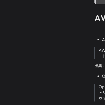
AW
A
AW
ー
出典
O
Op
ト
ウ