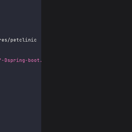
res/petclinic
"-Dspring-boot.run.profiles=postgres"
]