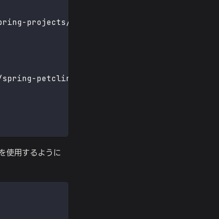
pring-projects/spring-petclinic.git
/spring-petclinic /app/spring-petclinic
QLを使用するように