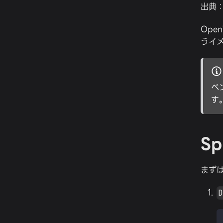
出典
Ope
うイ
ベ
す
S
まずは