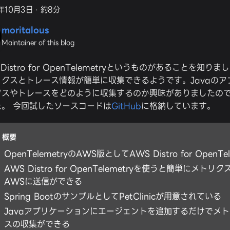
年10月3日
·
約8分
moritalous
Maintainer of this blog
 Distro for OpenTelemetryというものがあることを知
リクスとトレース情報が簡単に収集できるようです。Javaのア
クスやトレースをどのように収集するのか興味がありましたの
た。 今回試したソースコードは
GitHub
に格納しています。
概要
OpenTelemetryのAWS版としてAWS Distro for OpenTe
AWS Distro for OpenTelemetryを使うと簡単にメト
AWSに送信ができる
Spring BootのサンプルとしてPetClinicが用意されている
Javaアプリケーションにエージェントを追加するだけでメ
スの収集ができる