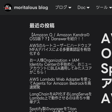
moritalous blog
ブログ
Doc
ツール
最近の投稿
A
【Amazon Q / Amazon Kendraの
OSS版？？】Danswerを紹介！！
AWSのルートユーザーにハードウェア
O
MFAデバイスによる多要素認証を有効
化する
お一人様Organization + IAM
S
Identity Centerの手始めに、おニュー
アカウントにBLEA適用してみたスコア
がこちら！
AWS Lambda Web Adapterを使っ
てAgents for Amazon Bedrockを高
速開発
LangChainをAPI化するLangServeを
Lambda上で動作させるのはめちゃ簡
単デス
Spotify製のvoyagerをTitan