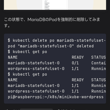
この状態で、MariaDBのPodを強制的に削除してみま
す。
$ kubectl delete po mariadb-statefulset-0
pod "mariadb-statefulset-0" deleted
$ kubectl get po
NAME                      READY   STATUS 
mariadb-statefulset-0     0/1     Conta
wordpress-statefulset-0   1/1     Running
$ kubectl get po
NAME                      READY   STATUS 
mariadb-statefulset-0     1/1     Running
wordpress-statefulset-0   1/1     Running
pi@raspberrypi:~/k8s/minikube-wordpress $