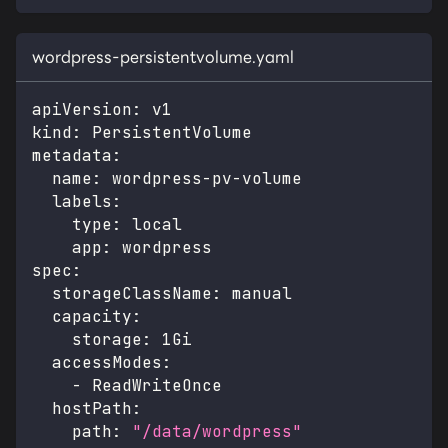
wordpress-persistentvolume.yaml
apiVersion
:
 v1
kind
:
 PersistentVolume
metadata
:
name
:
 wordpress
-
pv
-
volume
labels
:
type
:
 local
app
:
 wordpress
spec
:
storageClassName
:
 manual
capacity
:
storage
:
 1Gi
accessModes
:
-
 ReadWriteOnce
hostPath
:
path
:
"/data/wordpress"