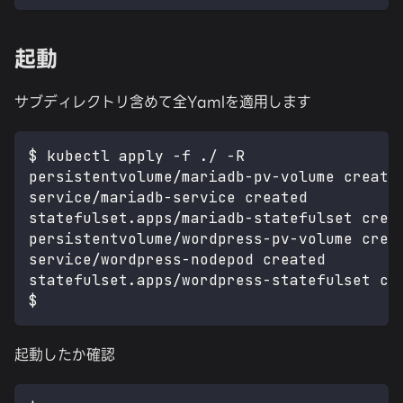
起動
サブディレクトリ含めて全Yamlを適用します
$ kubectl apply -f ./ -R
persistentvolume/mariadb-pv-volume create
service/mariadb-service created
statefulset.apps/mariadb-statefulset crea
persistentvolume/wordpress-pv-volume crea
service/wordpress-nodepod created
statefulset.apps/wordpress-statefulset cr
$ 
起動したか確認