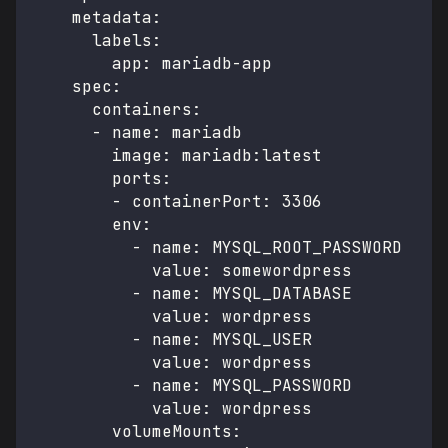
metadata
:
labels
:
app
:
 mariadb
-
app
spec
:
containers
:
-
name
:
 mariadb
image
:
 mariadb
:
latest
ports
:
-
containerPort
:
3306
env
:
-
name
:
 MYSQL_ROOT_PASSWORD
value
:
 somewordpress
-
name
:
 MYSQL_DATABASE
value
:
 wordpress
-
name
:
 MYSQL_USER
value
:
 wordpress
-
name
:
 MYSQL_PASSWORD
value
:
 wordpress
volumeMounts
: