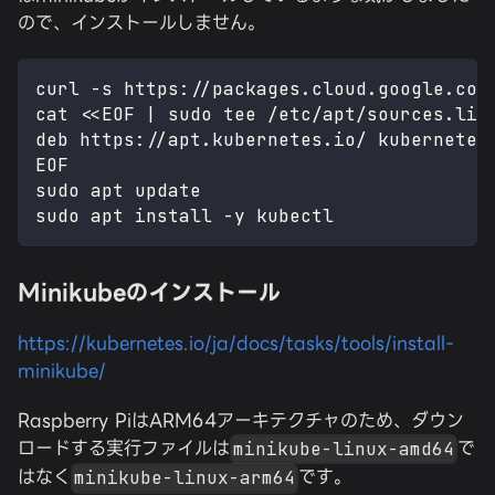
ので、インストールしません。
curl -s https://packages.cloud.google.com
cat <<EOF | sudo tee /etc/apt/sources.lis
deb https://apt.kubernetes.io/ kubernetes
EOF
sudo apt update
sudo apt install -y kubectl
Minikubeのインストール
https://kubernetes.io/ja/docs/tasks/tools/install-
minikube/
Raspberry PiはARM64アーキテクチャのため、ダウン
ロードする実行ファイルは
で
minikube-linux-amd64
はなく
です。
minikube-linux-arm64