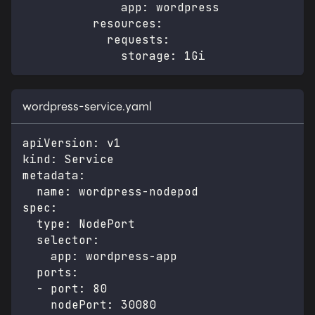
app
:
 wordpress
resources
:
requests
:
storage
:
 1Gi
wordpress-service.yaml
apiVersion
:
 v1
kind
:
 Service
metadata
:
name
:
 wordpress
-
nodepod
spec
:
type
:
 NodePort
selector
:
app
:
 wordpress
-
app
ports
:
-
port
:
80
nodePort
:
30080