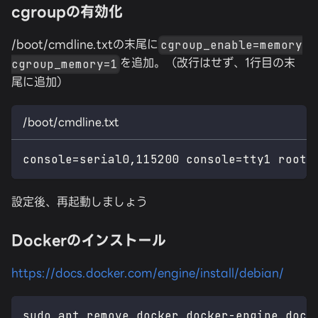
cgroupの有効化
/boot/cmdline.txtの末尾に
cgroup_enable=memory
を追加。（改行はせず、1行目の末
cgroup_memory=1
尾に追加）
/boot/cmdline.txt
console=serial0,115200 console=tty1 root=
設定後、再起動しましょう
Dockerのインストール
https://docs.docker.com/engine/install/debian/
sudo apt remove docker docker-engine dock