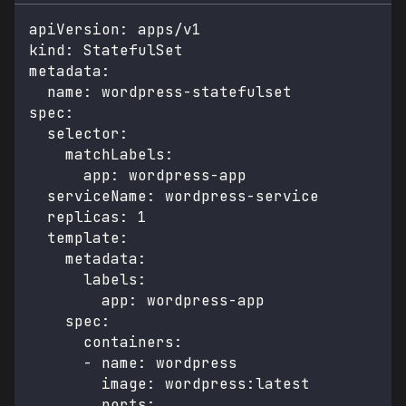
apiVersion
:
 apps/v1
kind
:
 StatefulSet
metadata
:
name
:
 wordpress
-
statefulset
spec
:
selector
:
matchLabels
:
app
:
 wordpress
-
app
serviceName
:
 wordpress
-
service
replicas
:
1
template
:
metadata
:
labels
:
app
:
 wordpress
-
app
spec
:
containers
:
-
name
:
 wordpress
image
:
 wordpress
:
latest
ports
: