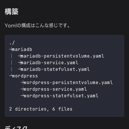
構築
Yamlの構成はこんな感じです。
./
├── mariadb
│   ├── mariadb-persistentvolume.yaml
│   ├── mariadb-service.yaml
│   └── mariadb-statefulset.yaml
└── wordpress
    ├── wordpress-persistentvolume.yaml
    ├── wordpress-service.yaml
    └── wordpress-statefulset.yaml
2 directories, 6 files
ディスク