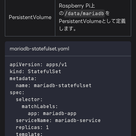
Raspberry Pi上
の
を
/data/mariadb
PersistentVolume
PersistentVolumeとして定義
します。
mariadb-statefulset.yaml
apiVersion
:
 apps/v1
kind
:
 StatefulSet
metadata
:
name
:
 mariadb
-
statefulset
spec
:
selector
:
matchLabels
:
app
:
 mariadb
-
app
serviceName
:
 mariadb
-
service
replicas
:
1
template
: