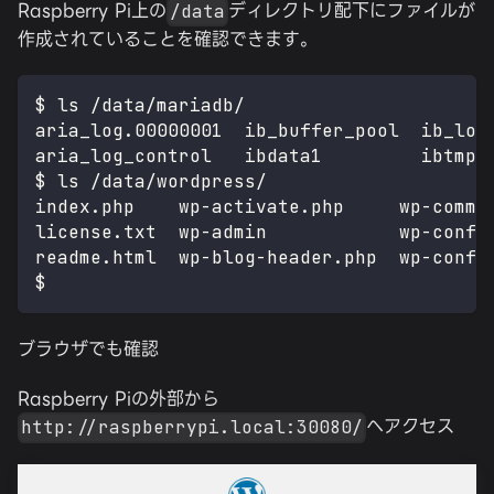
Raspberry Pi上の
ディレクトリ配下にファイルが
/data
作成されていることを確認できます。
$ ls /data/mariadb/
aria_log.00000001  ib_buffer_pool  ib_log
aria_log_control   ibdata1         ibtmp1
$ ls /data/wordpress/
index.php    wp-activate.php     wp-comme
license.txt  wp-admin            wp-confi
readme.html  wp-blog-header.php  wp-confi
$ 
ブラウザでも確認
Raspberry Piの外部から
へアクセス
http://raspberrypi.local:30080/