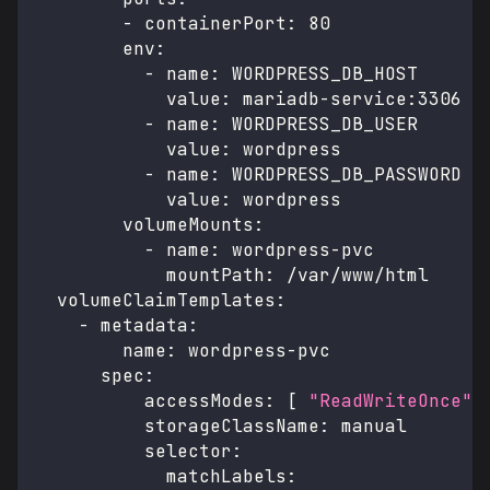
-
containerPort
:
80
env
:
-
name
:
 WORDPRESS_DB_HOST
value
:
 mariadb
-
service
:
3306
-
name
:
 WORDPRESS_DB_USER
value
:
 wordpress
-
name
:
 WORDPRESS_DB_PASSWORD
value
:
 wordpress
volumeMounts
:
-
name
:
 wordpress
-
pvc
mountPath
:
 /var/www/html
volumeClaimTemplates
:
-
metadata
:
name
:
 wordpress
-
pvc
spec
:
accessModes
:
[
"ReadWriteOnce"
storageClassName
:
 manual
selector
:
matchLabels
: