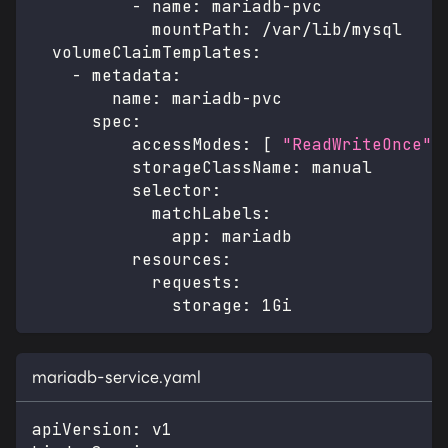
-
name
:
 mariadb
-
pvc
mountPath
:
 /var/lib/mysql
volumeClaimTemplates
:
-
metadata
:
name
:
 mariadb
-
pvc
spec
:
accessModes
:
[
"ReadWriteOnce"
storageClassName
:
 manual
selector
:
matchLabels
:
app
:
 mariadb
resources
:
requests
:
storage
:
 1Gi
mariadb-service.yaml
apiVersion
:
 v1