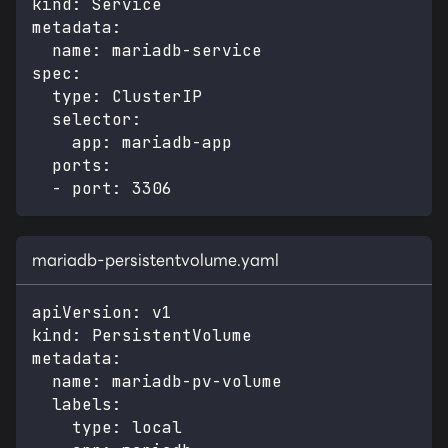
kind
:
 Service
metadata
:
name
:
 mariadb
-
service
spec
:
type
:
 ClusterIP
selector
:
app
:
 mariadb
-
app
ports
:
-
port
:
3306
mariadb-persistentvolume.yaml
apiVersion
:
 v1
kind
:
 PersistentVolume
metadata
:
name
:
 mariadb
-
pv
-
volume
labels
:
type
:
 local