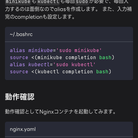
も
も毎回
が必要で、毎回入
minikube
kubectl
sudo
力するのは面倒なのでaliasを作成します。 また、入力補
完のcompletionも設定します。
~/.bashrc
alias
minikube
=
'sudo minikube'
source
<
(
minikube completion 
bash
)
alias
kubectl
=
'sudo kubectl'
source
<
(
kubectl completion 
bash
)
動作確認
動作確認としてNginxコンテナを起動してみます。
nginx.yaml