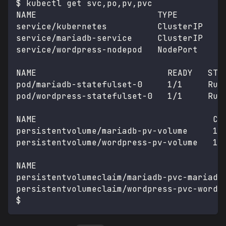
$ kubectl get svc,po,pv,pvc
NAME                        TYPE        C
service/kubernetes          ClusterIP   1
service/mariadb-service     ClusterIP   1
service/wordpress-nodepod   NodePort    1
NAME                          READY   STA
pod/mariadb-statefulset-0     1/1     Run
pod/wordpress-statefulset-0   1/1     Run
NAME                                   CA
persistentvolume/mariadb-pv-volume     1G
persistentvolume/wordpress-pv-volume   1G
NAME                                     
persistentvolumeclaim/mariadb-pvc-mariadb
persistentvolumeclaim/wordpress-pvc-wordp
$ 