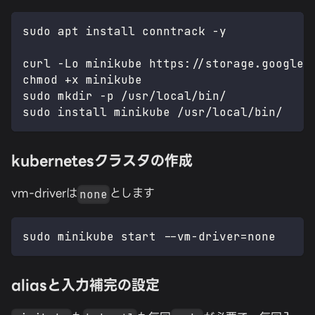
sudo apt install conntrack -y
curl -Lo minikube https://storage.googlea
chmod +x minikube
sudo mkdir -p /usr/local/bin/
sudo install minikube /usr/local/bin/
kubernetesクラスタの作成
vm-driverは
とします
none
sudo minikube start --vm-driver=none
aliasと入力補完の設定